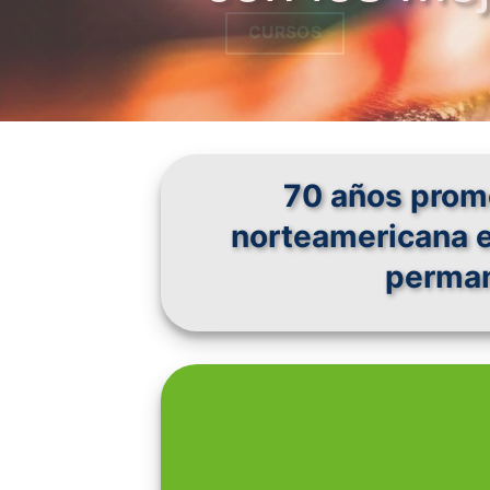
J.F.K.
CURSOS
70 años promo
norteamericana 
perman